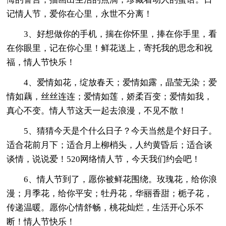
记情人节，爱你在心里，永世不分离！
3、好想做你的手机，揣在你怀里，捧在你手里，看
在你眼里，记在你心里！鲜花送上，寄托我的思念和祝
福，情人节快乐！
4、爱情如花，绽放春天；爱情如露，晶莹无染；爱
情如藕，丝丝连连；爱情如莲，娇柔百变；爱情如我，
真心不变。情人节这天一起去浪漫，不见不散！
5、猜猜今天是个什么日子？今天当然是个好日子。
适合花前月下；适合月上柳梢头，人约黄昏后；适合谈
谈情，说说爱！520网络情人节，今天我们约会吧！
6、情人节到了，愿你被鲜花围绕。玫瑰花，给你浪
漫；月季花，给你平安；牡丹花，华丽香甜；栀子花，
传递温暖。愿你心情舒畅，桃花灿烂，生活开心乐不
断！情人节快乐！