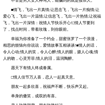
不管是男人女人神马人，能骗到的就是接班人。
■情飞，飞出一片真情;让思念飞，飞出一片痴情;让
爱心飞，飞出一片温情;让信息飞，飞出一片热情;让祝福
飞，飞出一片深情：祝情人节快乐开心!□情人节要到
了，找点时间，带着玫瑰，到你眼前。
幸福为你准备了一个约会，甜蜜张罗了一个浪漫，
相思的烦恼向你说说，爱情故事互相谈谈!■情人的话，
令人心动;情人的笑，令人心醉;情人的眼，摄人心魂;情
人的吻，心灵芳菲;情人的泪，温润陶醉。
愿天下有情人终成眷属。
□情人佳节万人喜，恋人一起真天意。
朋友一起多欣喜，祝福声不断，快乐声又起。
单身的傻笑，成双的有喜。