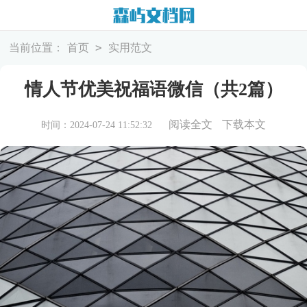
>
当前位置：
首页
实用范文
情人节优美祝福语微信（共2篇）
阅读全文
下载本文
时间：2024-07-24 11:52:32