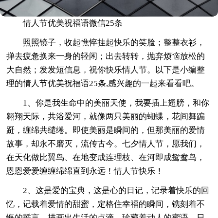
情人节优美祝福语微信25条
照照镜子，收起憔悴挂起快乐的笑脸；整整衣衫，
掸去疲惫换来一身的轻闲；出去转转，抛弃烦恼放松的
大自然；发发短信息，祝你快乐情人节。以下是小编整
理的情人节优美祝福语25条,感兴趣的一起来看看吧。
1、你是我生命中的美丽天使，我要插上翅膀，和你
翱翔天际，共浴爱河，就像两只美丽的蝴蝶，花间舞蹁
跹，缠绵共缱绻。即使美丽是瞬间的，但那美丽的爱情
故事，却永不磨灭，流传古今。七夕情人节，愿我们，
在天化做比翼鸟、在地变成连理枝、在河即成鸳鸯鸟，
恩恩爱爱缠缠绵绵直到永远！情人节快乐！
2、这是爱的宝典，这是心的日记，记录着快乐的回
忆，记载着爱情的甜蜜，定格住幸福的瞬间，镌刻着不
悔的誓言，描画出生活的点滴，珍藏着动人的蜜语。日