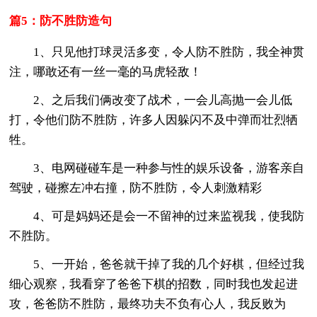
篇5：防不胜防造句
1、只见他打球灵活多变，令人防不胜防，我全神贯
注，哪敢还有一丝一毫的马虎轻敌！
2、之后我们俩改变了战术，一会儿高抛一会儿低
打，令他们防不胜防，许多人因躲闪不及中弹而壮烈牺
牲。
3、电网碰碰车是一种参与性的娱乐设备，游客亲自
驾驶，碰擦左冲右撞，防不胜防，令人刺激精彩
4、可是妈妈还是会一不留神的过来监视我，使我防
不胜防。
5、一开始，爸爸就干掉了我的几个好棋，但经过我
细心观察，我看穿了爸爸下棋的招数，同时我也发起进
攻，爸爸防不胜防，最终功夫不负有心人，我反败为